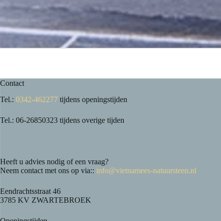
Contact
Tel.:
0342-462277
tijdens openingstijden
Tel.: 06-26850323 tijdens overige tijden
Heeft u advies nodig of een vraag?
Neem contact met ons op via::
info@vietnamees-natuursteen.nl
Eendrachtsstraat 46
3785 KV ZWARTEBROEK
Openingstijden.