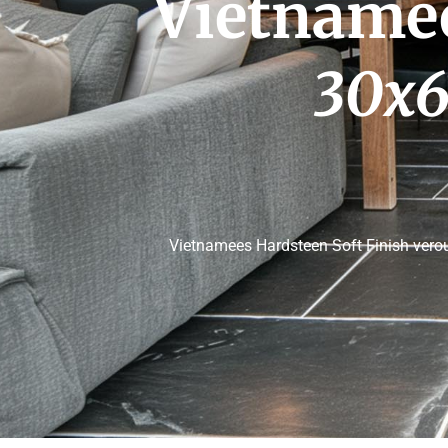
 Vietname
30x6
Vietnamees Hardsteen Soft Finish verou