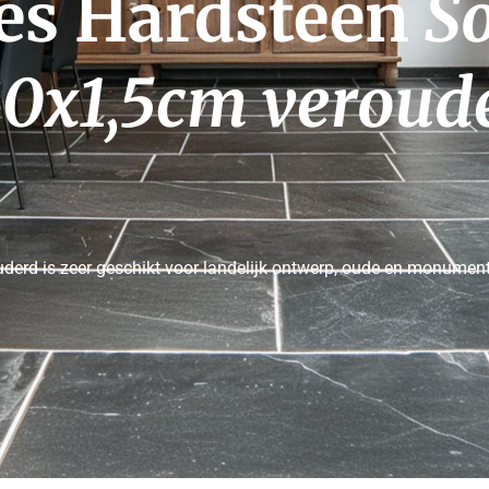
es Hardsteen 
So
0x1,5cm veroud
derd is
zeer geschikt
voor landelijk ontwerp, oude en monumenta