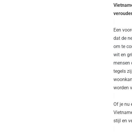
Vietname
verouder
Een voor
dat 
de ne
om te co
wit en gr
mensen di
tegels zi
woonkame
worden v
Of je nu 
Vietname
stijl en 