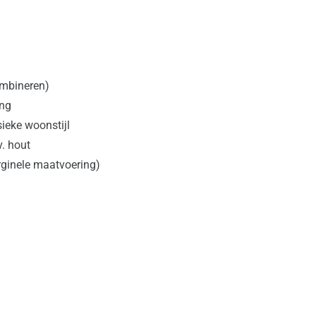
combineren)
ing
sieke woonstijl
v. hout
rginele maatvoering)