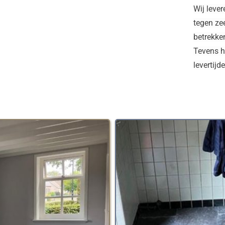
Wij lever
tegen zee
betrekken
Tevens h
levertijd