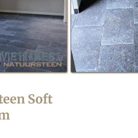
een Soft 
m 