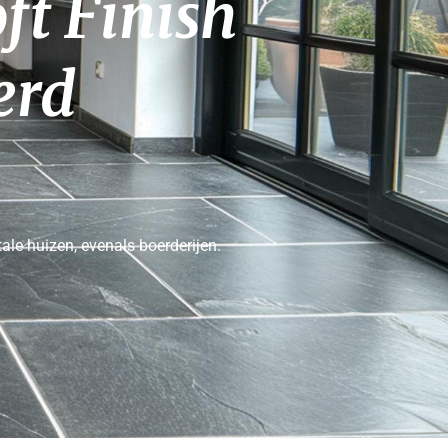
ft Finish 
erd
le huizen, evenals boerderijen.