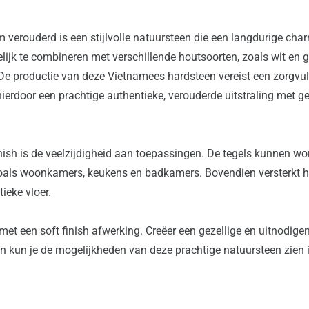
verouderd is een stijlvolle natuursteen die een langdurige cha
ijk te combineren met verschillende houtsoorten, zoals wit en gr
n. De productie van deze Vietnamees hardsteen vereist een zorgvul
erdoor een prachtige authentieke, verouderde uitstraling met ge
ish is de veelzijdigheid aan toepassingen. De tegels kunnen word
zoals woonkamers, keukens en badkamers. Bovendien versterkt het
ieke vloer.
et een soft finish afwerking. Creëer een gezellige en uitnodigen
den kun je de mogelijkheden van deze prachtige natuursteen zie