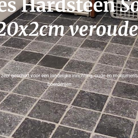
es Hardsteen 
So
20x2cm veroude
zeer geschikt voor 
een landelijke inrichting, oude en monumenta
boerderijen.