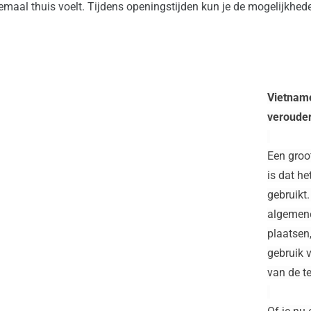
emaal thuis voelt. Tijdens openingstijden kun je de mogelijkhed
Vietname
verouder
Een groo
is dat h
gebruikt
algemene 
plaatsen
gebruik v
van de te