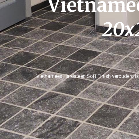
 Vietname
20x
Vietnamees Hardsteen Soft Finish verouderd is