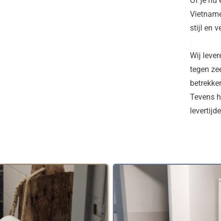
Of je nu 
Vietname
stijl en 
Wij lever
tegen zee
betrekken
Tevens h
levertijd