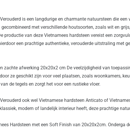
ouderd is een langdurige en charmante natuursteen die een vleug
gecombineerd met verschillende houtsoorten, zoals wit en grijs,
n.De productie van deze Vietnamees hardsteen vereist een zorgvul
erdoor een prachtige authentieke, verouderde uitstraling met ge
n zachte afwerking 20x20x2 cm De veelzijdigheid van toepassin
rdoor ze geschikt zijn voor veel plaatsen, zoals woonkamers, ke
van de tegels en zorgt het voor een rustieke vloer.
erouderd ook wel Vietnamese hardsteen Anticato of Vietnamese
klassiek, modern of landelijk interieur heeft, deze prachtige natu
ees Hardsteen met een Soft Finish van 20x20x2cm. Onderga de ve