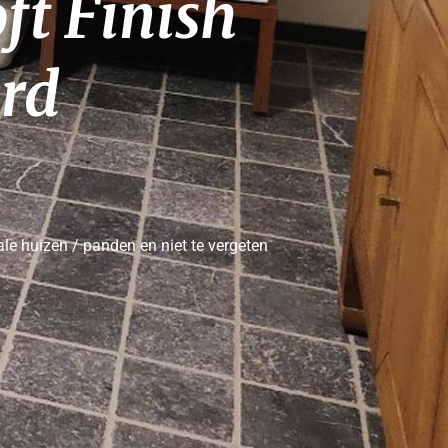
ft Finish 
rd
le huizen / panden en niet te vergeten 