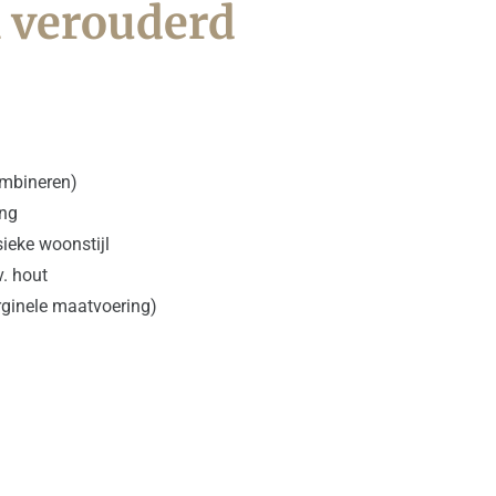
 verouderd
combineren)
ing
sieke woonstijl
v. hout
rginele maatvoering)