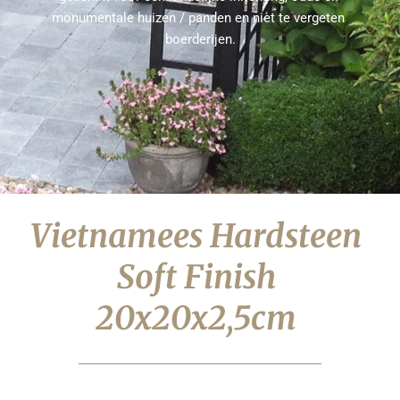
monumentale huizen / panden en niet te vergeten 
boerderijen.
Vietnamees Hardsteen 
Soft Finish 
20x20x2,5cm 