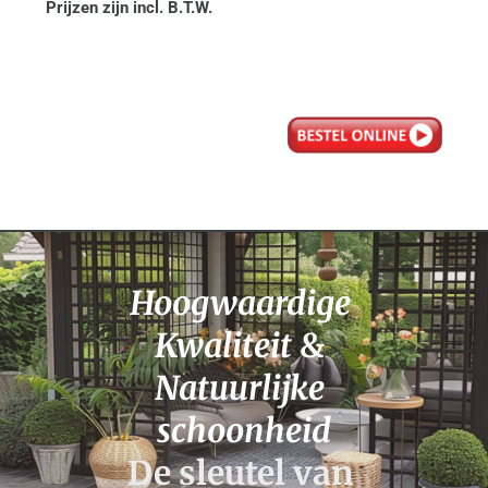
Prijzen zijn incl. B.T.W.
Hoogwaardige 
Kwaliteit 
& 
Natuurlijke 
schoonheid
De sleutel van 